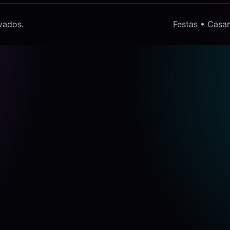
vados.
Festas • Casa