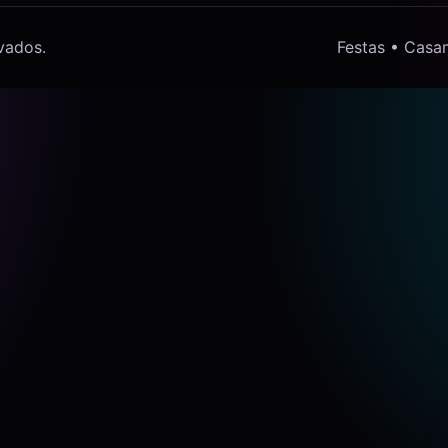
vados.
Festas • Casa